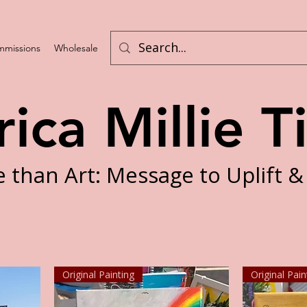
missions
Wholesale
Challenges
rica Millie T
 than Art: Message to Uplift &
Original Painting
Original Pain