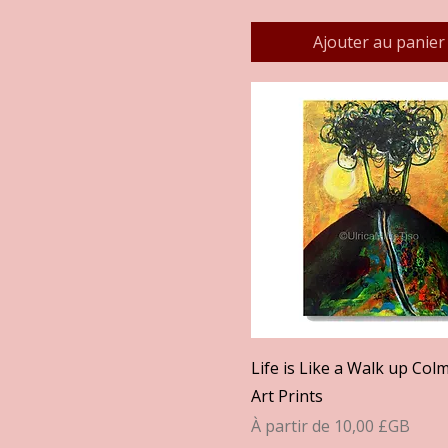
Ajouter au panier
Aperçu rapide
Life is Like a Walk up Colm
Art Prints
Prix promotionnel
À partir de
10,00 £GB