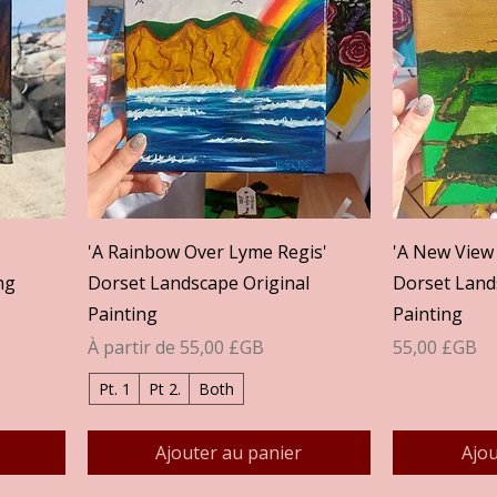
Aperçu rapide
A
'A Rainbow Over Lyme Regis'
'A New View 
ng
Dorset Landscape Original
Dorset Land
Painting
Painting
Prix promotionnel
Prix
À partir de
55,00 £GB
55,00 £GB
Pt. 1
Pt 2.
Both
Ajouter au panier
Ajou