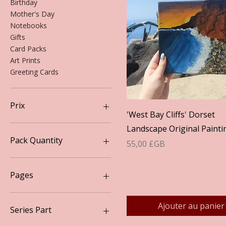
Birthday
Mother's Day
Notebooks
Gifts
Card Packs
Art Prints
Greeting Cards
Prix
Aperçu rapide
'West Bay Cliffs' Dorset
Landscape Original Painti
3 £GB
55 £GB
Pack Quantity
Prix
55,00 £GB
3
Pages
Lined
Ajouter au panier
Plain
Series Part