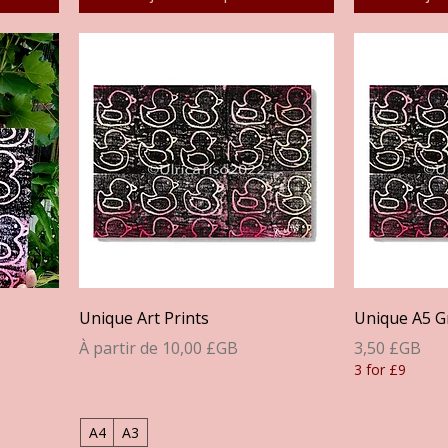
Aperçu rapide
A
Unique Art Prints
Unique A5 G
Prix promotionnel
Prix
À partir de
10,00 £GB
3,50 £GB
3 for £9
A4
A3