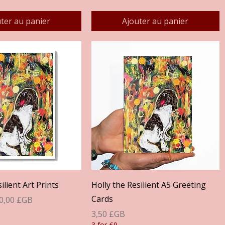
ter au panier
Ajouter au panier
perçu rapide
Aperçu rapide
ilient Art Prints
Holly the Resilient A5 Greeting
Cards
ionnel
0,00 £GB
Prix
3,50 £GB
3 for £9