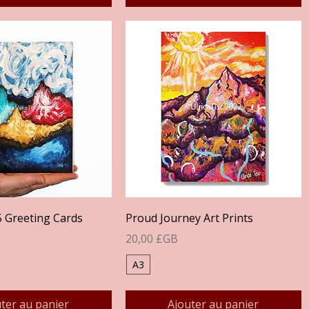
perçu rapide
Aperçu rapide
5 Greeting Cards
Proud Journey Art Prints
Prix
20,00 £GB
A3
ter au panier
Ajouter au panier