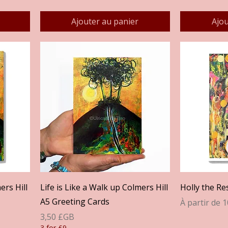
Ajouter au panier
Ajou
Aperçu rapide
A
ers Hill
Life is Like a Walk up Colmers Hill
Holly the Res
A5 Greeting Cards
Prix promot
À partir de
1
Prix
3,50 £GB
3 for £9