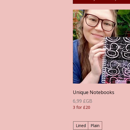
Aperçu rapide
Unique Notebooks
Prix
6,99 £GB
3 for £20
Lined
Plain