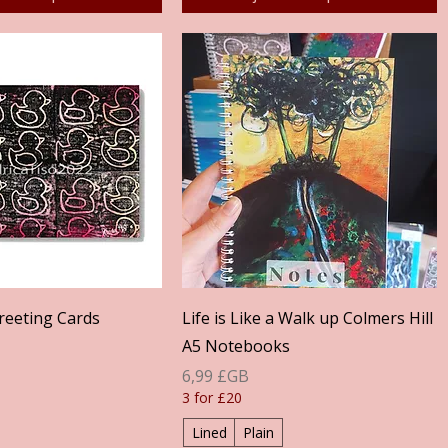
perçu rapide
Aperçu rapide
reeting Cards
Life is Like a Walk up Colmers Hill
A5 Notebooks
Prix
6,99 £GB
3 for £20
Lined
Plain