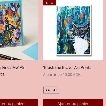
NEW
perçu rapide
Aperçu rapide
 Finds Me' A5
'Blush the Brave' Art Prints
rds
Prix promotionnel
À partir de
10,00 £GB
A4
A3
ter au panier
Ajouter au panier