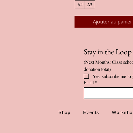
A4
A3
Ajouter au panier
Stay in the Loo
(Next Months: Class sched
donation total)
Yes, subscribe me to 
Email
*
Shop
Events
Worksho