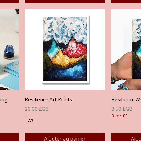
Aperçu rapide
A
ting
Resilience Art Prints
Resilience A
Prix
Prix
20,00 £GB
3,50 £GB
3 for £9
A3
Ajouter au panier
Ajou