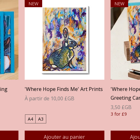
NEW
NEW
Aperçu rapide
A
ting
'Where Hope Finds Me' Art Prints
'Where Hope
Greeting Ca
Prix promotionnel
À partir de
10,00 £GB
Prix
3,50 £GB
3 for £9
A4
A3
Ajouter au panier
Ajou