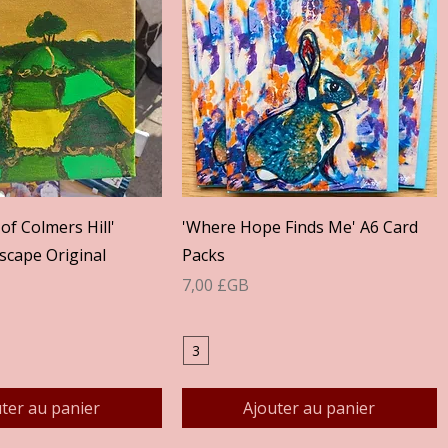
perçu rapide
Aperçu rapide
of Colmers Hill'
'Where Hope Finds Me' A6 Card
scape Original
Packs
Prix
7,00 £GB
3
ter au panier
Ajouter au panier