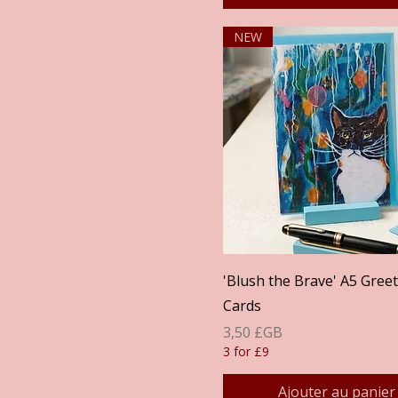
NEW
Aperçu rapide
'Blush the Brave' A5 Gree
Cards
Prix
3,50 £GB
3 for £9
Ajouter au panier