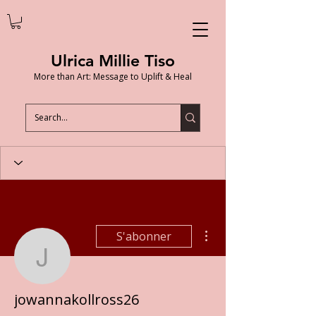
Ulrica Millie Tiso
More than Art: Message to Uplift & Heal
Plus d'actions
S'abonner
jowannakollross26
jowannakollross26