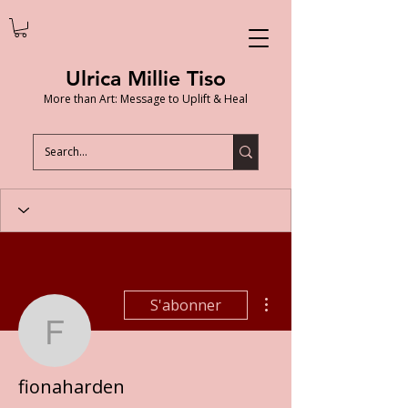
Ulrica Millie Tiso
More than Art: Message to Uplift & Heal
Plus d'actions
S'abonner
fionaharden
fionaharden