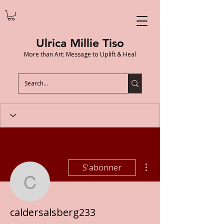
Ulrica Millie Tiso
More than Art: Message to Uplift & Heal
Plus d'actions
S'abonner
caldersalsberg233
caldersalsberg233